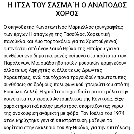
Η ΙΤΣΑ ΤΟΥ ΣΑΣΜΑ Ή Ο ΑΝΑΠΟΔΟΣ
ΧΟΡΟΣ
Ο σκηνοθέτης Κωνσταντίνος Μάρκελλος (συγγραφέας
των έργων Η απαγωγή της Τασούλας, Χορευτική
πανούκλα και Δυο πορτοκάλια για τα Χριστούγεννα)
εμπνέεται από έναν λαϊκό θρύλο της Ηπείρου για να
συνθέσει ένα δημοτικοφανές κείμενο στα πρότυπα των
Παραλογών. Μια ομάδα ηθοποιών-μουσικών ερμηνεύουν
άλλοτε ως Αφηγητές κι άλλοτε ως Δρώντες
Χαρακτήρες, ενώ ταυτόχρονα τραγουδούν πρωτότυπες
συνθέσεις σε δρόμους πολυφωνικού ηπειρώτικου από τη
Βασούλα Δελλή. Η γριά Ίτσα είχε ιδιαίτερο και ρόλο στην
κοινότητα του χωριού Αετομηλίτσα της Κόνιτσας. Είχε
χαρακτηριστικά καλής μαγίστρας, σκορπίζοντας γύρω
της ανακούφιση ανάμικτη με φόβο. Τον Ιούλιο του 1974
όταν, κηρύχτηκε γενική επιστράτευση, μάζεψε τα
κορίτσια στην εκκλησία του Αη-Νικόλα, για την επιτέλεση